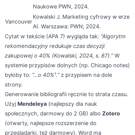
Naukowe PWN, 2024.
Kowalski J. Marketing cyfrowy w erze
Vancouver
AI. Warszawa: PWN; 2024.
Cytat w tekście (APA 7) wygląda tak:
“Algorytm
rekomendacyjny redukuje czas decyzji
zakupowej o 40% (Kowalski, 2024, s. 87).”
W
systemie przypisów dolnych (np. Chicago notes)
byłoby to:
“…o 40%¹.”
z przypisem na dole
strony.
Generowanie bibliografii ręcznie to strata czasu.
Użyj
Mendeleya
(najlepszy dla nauk
społecznych, darmowy do 2 GB) albo
Zotero
(otwarty, najlepsze rozszerzenie do
przeglądarki, też darmowy). Word ma