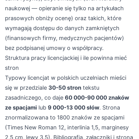
naukowej — opieranie się tylko na artykułach
prasowych obniży ocenę) oraz takich, które
wymagają dostępu do danych zamkniętych
(finansowych firmy, medycznych pacjentów)
bez podpisanej umowy o współpracy.
Struktura pracy licencjackiej i ile powinna mieć
stron
Typowy licencjat w polskich uczelniach mieści
się w przedziale
30-50 stron
tekstu
zasadniczego, co daje
60 000-90 000 znaków
ze spacjami
lub
9 000-13 000 słów
. Strona
znormalizowana to 1800 znaków ze spacjami
(Times New Roman 12, interlinia 1,5, marginesy
2,5 cm, lewy 3,5). Bibliografia, załączniki i strona