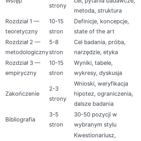
Wstęp
cel, pytania badawcze,
strony
metoda, struktura
Rozdział 1 —
10-15
Definicje, koncepcje,
teoretyczny
stron
state of the art
Rozdział 2 —
5-8
Cel badania, próba,
metodologiczny
stron
narzędzie, etyka
Rozdział 3 —
10-15
Wyniki, tabele,
empiryczny
stron
wykresy, dyskusja
Wnioski, weryfikacja
2-3
Zakończenie
hipotez, ograniczenia,
strony
dalsze badania
3-5
30-50 pozycji w
Bibliografia
stron
wybranym stylu
Kwestionariusz,