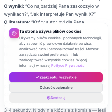
O wyniki:
“Co najbardziej Pana zaskoczyło w
wynikach?”, “Jak interpretuje Pan wynik X?”
O literaturę:
“Który autor był dla Pana
kluczowy?”, “Czy zgadza się Pan z tezami Y?”
Ta strona używa plików cookies
O wnioski:
“Co dalej? Jakie kierunki dalszych
Używamy plików cookies i podobnych technologii,
aby zapewnić prawidłowe działanie serwisu,
badań?”
analizować ruch i personalizować treści. Możesz
Hipotetyczne:
“Co by Pan zrobił inaczej, gdyby
zarządzać swoimi preferencjami lub
zaakceptować wszystkie cookies. Więcej
miał Pan zacząć od nowa?”
informacji w naszej
Polityce Prywatności
Na każde pytanie odpowiadaj 30-60 sekund, nie
Zaakceptuj wszystkie
dłużej. Jeśli czegoś nie wiesz — przyznaj się, ale
pokaż refleksję:
“Tego konkretnego badania nie
Odrzuć opcjonalne
czytałem, ale na podstawie wiedzy z rozdziału
Dostosuj
drugiego sądzę, że…”
. Nigdy nie milcz dłużej niż
3-4 sekundy. Nigdy nie kłóć się z komisją — jeśli