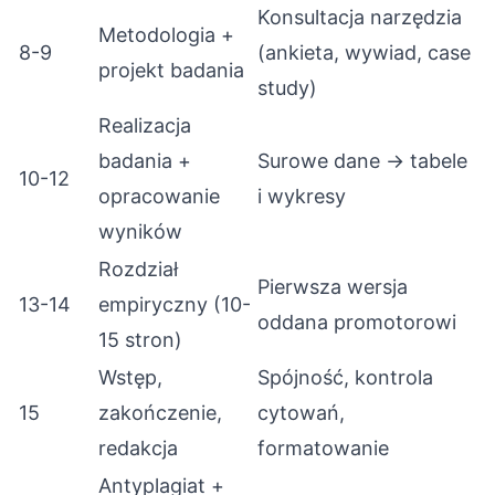
Konsultacja narzędzia
Metodologia +
8-9
(ankieta, wywiad, case
projekt badania
study)
Realizacja
badania +
Surowe dane → tabele
10-12
opracowanie
i wykresy
wyników
Rozdział
Pierwsza wersja
13-14
empiryczny (10-
oddana promotorowi
15 stron)
Wstęp,
Spójność, kontrola
15
zakończenie,
cytowań,
redakcja
formatowanie
Antyplagiat +