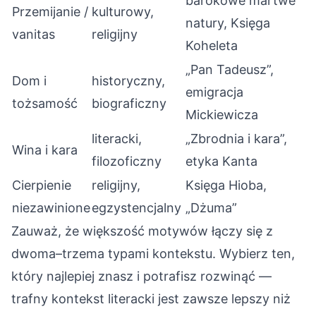
barokowe martwe
Przemijanie /
kulturowy,
natury, Księga
vanitas
religijny
Koheleta
„Pan Tadeusz”,
Dom i
historyczny,
emigracja
tożsamość
biograficzny
Mickiewicza
literacki,
„Zbrodnia i kara”,
Wina i kara
filozoficzny
etyka Kanta
Cierpienie
religijny,
Księga Hioba,
niezawinione
egzystencjalny
„Dżuma”
Zauważ, że większość motywów łączy się z
dwoma–trzema typami kontekstu. Wybierz ten,
który najlepiej znasz i potrafisz rozwinąć —
trafny kontekst literacki jest zawsze lepszy niż