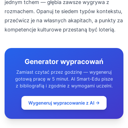
jednym tchem — głębia zawsze wygrywa z
rozmachem. Opanuj te siedem typów kontekstu,
przećwicz je na własnych akapitach, a punkty za
kompetencje kulturowe przestaną być loterią.
Generator wypracowań
Zamiast czytać przez godzinę — wygeneruj
gotową pracę w 5 minut. AI Smart-Edu pisze
z bibliografią i zgodnie z wymogami uczelni.
Wygeneruj wypracowanie z AI →