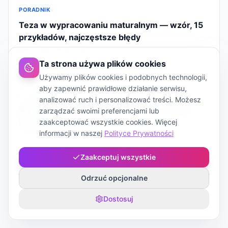
PORADNIK
Teza w wypracowaniu maturalnym — wzór, 15
przykładów, najczęstsze błędy
9 min · 9 czerwca 2026
Ta strona używa plików cookies
Używamy plików cookies i podobnych technologii,
aby zapewnić prawidłowe działanie serwisu,
PORADNIK
analizować ruch i personalizować treści. Możesz
Wypracowanie maturalne — schemat, długość,
zarządzać swoimi preferencjami lub
kryteria oceny 2026
zaakceptować wszystkie cookies. Więcej
informacji w naszej
Polityce Prywatności
13 min · 28 maja 2026
Zaakceptuj wszystkie
Odrzuć opcjonalne
Dostosuj