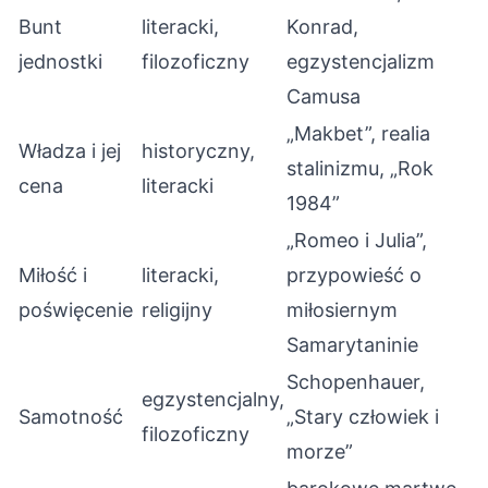
Bunt
literacki,
Konrad,
jednostki
filozoficzny
egzystencjalizm
Camusa
„Makbet”, realia
Władza i jej
historyczny,
stalinizmu, „Rok
cena
literacki
1984”
„Romeo i Julia”,
Miłość i
literacki,
przypowieść o
poświęcenie
religijny
miłosiernym
Samarytaninie
Schopenhauer,
egzystencjalny,
Samotność
„Stary człowiek i
filozoficzny
morze”