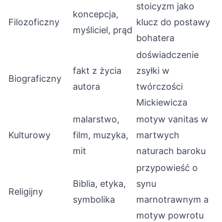
stoicyzm jako
koncepcja,
Filozoficzny
klucz do postawy
myśliciel, prąd
bohatera
doświadczenie
fakt z życia
zsyłki w
Biograficzny
autora
twórczości
Mickiewicza
malarstwo,
motyw vanitas w
Kulturowy
film, muzyka,
martwych
mit
naturach baroku
przypowieść o
Biblia, etyka,
synu
Religijny
symbolika
marnotrawnym a
motyw powrotu