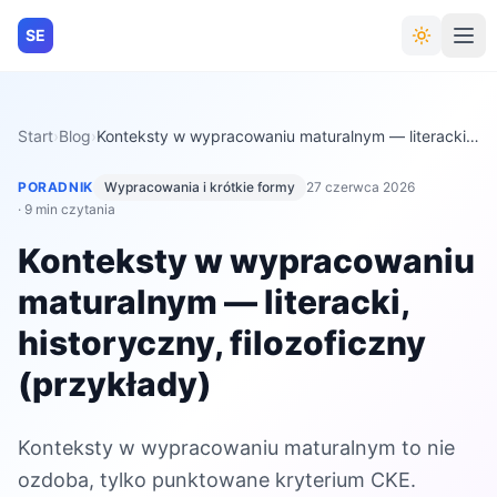
SE
Start
›
Blog
›
Konteksty w wypracowaniu maturalnym — literacki, historyczny, filozoficzny (przykłady)
PORADNIK
Wypracowania i krótkie formy
27 czerwca 2026
· 9 min czytania
Konteksty w wypracowaniu
maturalnym — literacki,
historyczny, filozoficzny
(przykłady)
Konteksty w wypracowaniu maturalnym to nie
ozdoba, tylko punktowane kryterium CKE.