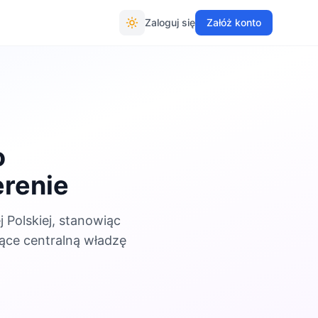
Zaloguj się
Załóż konto
o
erenie
Polskiej, stanowiąc
ące centralną władzę