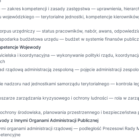
o
 — zakres kompetencji i zasady zastępstwa — uprawnienia, hierarc
u wojewódzkiego — terytorialne jednostki, kompetencje kierowników
 korpus urzędniczy — status pracowników, nabór, awans, odpowiedzi
gospodarka budżetowa urzędu — budżet w systemie finansów publicz
ompetencje Wojewody
wicielska i koordynacyjna — wykonywanie polityki rządu, koordynac
ych
ad rządową administracją zespoloną — pojęcie administracji zespolo
ie nadzoru nad jednostkami samorządu terytorialnego — kontrola leg
bszarze zarządzania kryzysowego i ochrony ludności — rola w zar
 ochrony środowiska, planowania przestrzennego i bezpieczeństwa 
wody z Innymi Organami Administracji Publicznej
nymi organami administracji rządowej — podległość Prezesowi Rady Mi
petencyjne