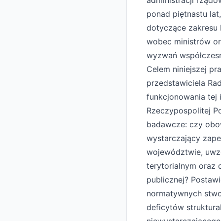
administracji rządo
ponad piętnastu lat
dotyczące zakresu 
wobec ministrów o
wyzwań współczesnej
Celem niniejszej pr
przedstawiciela Ra
funkcjonowania tej 
Rzeczypospolitej Po
badawcze: czy obow
wystarczający zapew
województwie, uwzg
terytorialnym oraz
publicznej? Postaw
normatywnych stwor
deficytów struktur