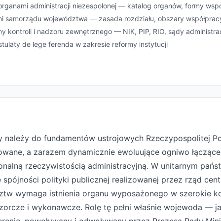
 organami administracji niezespolonej — katalog organów, formy wsp
ami samorządu województwa — zasada rozdziału, obszary współprac
y kontroli i nadzoru zewnętrznego — NIK, PIP, RIO, sądy administra
tulaty de lege ferenda w zakresie reformy instytucji
y należy do fundamentów ustrojowych Rzeczypospolitej Pol
towane, a zarazem dynamicznie ewoluujące ogniwo łączące
alną rzeczywistością administracyjną. W unitarnym państw
 spójności polityki publicznej realizowanej przez rząd cen
ztw wymaga istnienia organu wyposażonego w szerokie k
zorcze i wykonawcze. Rolę tę pełni właśnie wojewoda — ja