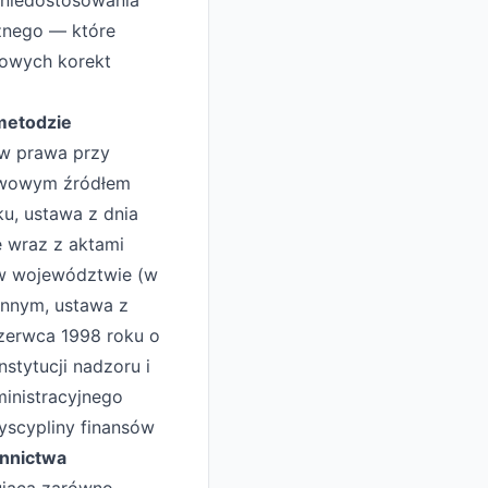
 niedostosowania
znego — które
mowych korekt
metodzie
ów prawa przy
tawowym źródłem
ku, ustawa z dnia
e wraz z aktami
 w województwie (w
innym, ustawa z
zerwca 1998 roku o
stytucji nadzoru i
ministracyjnego
yscypliny finansów
ennictwa