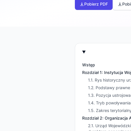
Pobierz PDF
Pob
Wstęp
Rozdział 1: Instytucja W
1.1. Rys historyczny 
1.2. Podstawy prawne
1.3. Pozycja ustrojow
1.4. Tryb powoływani
1.5. Zakres terytorial
Rozdział 2: Organizacj
2.1. Urząd Wojewódzki 