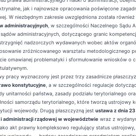
su prawa administracyjnego i nauki o administracji, obej
ktrynalne, jak i najnowsze opracowania poświęcone zagad
owej. W niezbędnym zakresie uwzględniona została równie
w administracyjnych
, w szczególności Naczelnego Sądu A
sądów administracyjnych, dotyczącego granic kompetencj
strzygnięć nadzorczych wydawanych wobec aktów organ
stosowanie zróżnicowanego warsztatu metodologicznego p
cie omawianej problematyki i sformułowanie wniosków o 
stulatywnym.
y pracy wyznaczony jest przez trzy zasadnicze płaszczy
rawo konstytucyjne
, a w szczególności regulacje dotyczą
y unitarności państwa, zasady podziału terytorialnego or
lności samorządu terytorialnego, które tworzą ustrojowy k
tytucji wojewody. Drugą płaszczyzną jest
ustawa z dnia 23
i administracji rządowej w województwie
wraz z wydanym
jako akt prawny kompleksowo regulujący status ustrojowy, 