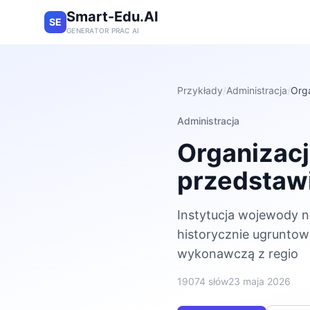
Smart-Edu.AI
SE
GENERATOR PRAC AI
Przykłady
/
Administracja
/
Orga
Administracja
Organizacj
przedstawi
Instytucja wojewody n
historycznie ugruntow
wykonawczą z regio
19074 słów
23 maja 2026