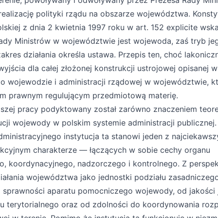
erenie, powoływany i odwoływany przez Prezesa Rady Mini
ealizację polityki rządu na obszarze województwa. Konsty
lskiej z dnia 2 kwietnia 1997 roku w art. 152 explicite wska
ady Ministrów w województwie jest wojewoda, zaś tryb je
kres działania określa ustawa. Przepis ten, choć lakonicz
jścia dla całej złożonej konstrukcji ustrojowej opisanej w
o wojewodzie i administracji rządowej w województwie, kt
 prawnym regulującym przedmiotową materię.
jszej pracy podyktowany został zarówno znaczeniem teore
cji wojewody w polskim systemie administracji publicznej
ministracyjnego instytucja ta stanowi jeden z najciekaws
kcyjnym charakterze — łączących w sobie cechy organu
go, koordynacyjnego, nadzorczego i kontrolnego. Z perspe
iałania województwa jako jednostki podziału zasadniczeg
d sprawności aparatu pomocniczego wojewody, od jakości j
 terytorialnego oraz od zdolności do koordynowania rozp