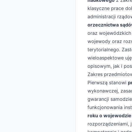
naukowego
z zakre
klasyczne prace do
administracji rząd
orzecznictwa sądó
oraz wojewódzkich 
wojewody oraz roz
terytorialnego. Za
wieloaspektowe uję
opisowym, jak i po
Zakres przedmiotow
Pierwszą stanowi
p
wykonawczej, zasad
gwarancji samodzie
funkcjonowania ins
roku o wojewodzie 
rozporządzeniami, 