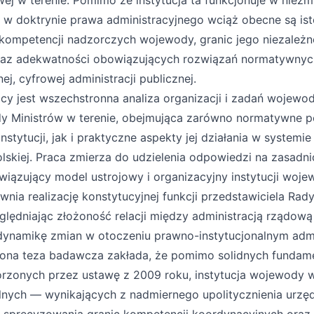
wej w terenie. Pomimo że instytucja ta funkcjonuje w niezm
, w doktrynie prawa administracyjnego wciąż obecne są is
kompetencji nadzorczych wojewody, granic jego niezależn
raz adekwatności obowiązujących rozwiązań normatywnyc
, cyfrowej administracji publicznej.
acy jest wszechstronna analiza organizacji i zadań wojewo
dy Ministrów w terenie, obejmująca zarówno normatywne 
instytucji, jak i praktyczne aspekty jej działania w systemi
lskiej. Praca zmierza do udzielenia odpowiedzi na zasadni
iązujący model ustrojowy i organizacyjny instytucji woj
nia realizację konstytucyjnej funkcji przedstawiciela Rad
lędniając złożoność relacji między administracją rządo
 dynamikę zmian w otoczeniu prawno-instytucjonalnym admi
iona teza badawcza zakłada, że pomimo solidnych funda
zonych przez ustawę z 2009 roku, instytucja wojewody 
alnych — wynikających z nadmiernego upolitycznienia urzę