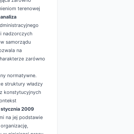
mująca zarówno
nieniom terenowej
ż
analiza
dministracyjnego
i nadzorczych
ów samorządu
ozwala na
charakterze zarówno
zny normatywne.
ce struktury władzy
az konstytucyjnych
ontekst
 stycznia 2009
i na jej podstawie
organizację,