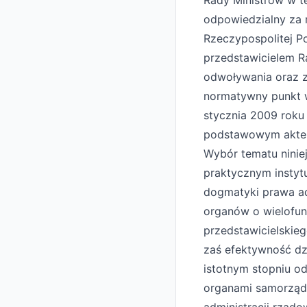
Rady Ministrów w t
odpowiedzialny za r
Rzeczypospolitej Po
przedstawicielem R
odwoływania oraz za
normatywny punkt wy
stycznia 2009 roku 
podstawowym aktem
Wybór tematu ninie
praktycznym instytu
dogmatyki prawa ad
organów o wielofun
przedstawicielskie
zaś efektywność dz
istotnym stopniu o
organami samorządu