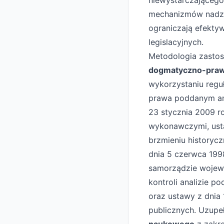
niewystarczającego
mechanizmów nadzo
ograniczają efekty
legislacyjnych.
Metodologia zastos
dogmatyczno-praw
wykorzystaniu regu
prawa poddanym anal
23 stycznia 2009 r
wykonawczymi, usta
brzmieniu historyc
dnia 5 czerwca 199
samorządzie wojewó
kontroli analizie 
oraz ustawy z dnia
publicznych. Uzup