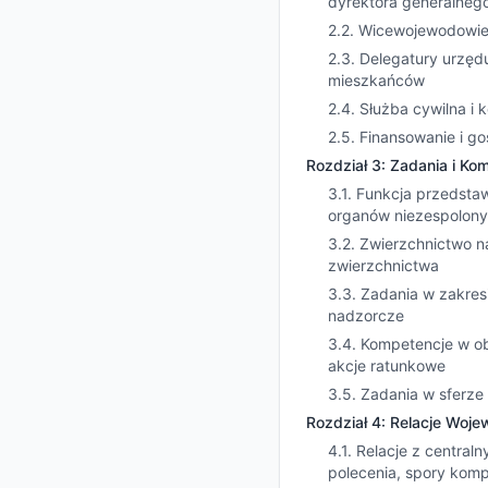
dyrektora generalneg
2.2. Wicewojewodowie
2.3. Delegatury urzęd
mieszkańców
2.4. Służba cywilna i
2.5. Finansowanie i 
Rozdział 3: Zadania i K
3.1. Funkcja przedsta
organów niezespolon
3.2. Zwierzchnictwo n
zwierzchnictwa
3.3. Zadania w zakres
nadzorcze
3.4. Kompetencje w o
akcje ratunkowe
3.5. Zadania w sferze
Rozdział 4: Relacje Woje
4.1. Relacje z central
polecenia, spory kom