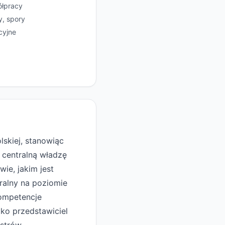
ółpracy
y, spory
cyjne
skiej, stanowiąc
 centralną władzę
ie, jakim jest
tralny na poziomie
ompetencje
ko przedstawiciel