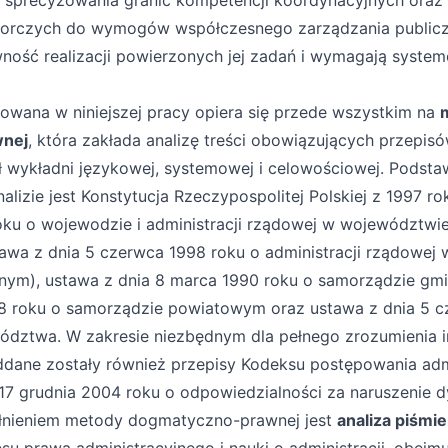
 sprecyzowania granic kompetencji koordynacyjnych oraz
rczych do wymogów współczesnego zarządzania public
wność realizacji powierzonych jej zadań i wymagają syste
owana w niniejszej pracy opiera się przede wszystkim na
nej
, która zakłada analizę treści obowiązujących przepis
ł wykładni językowej, systemowej i celowościowej. Pods
izie jest Konstytucja Rzeczypospolitej Polskiej z 1997 ro
oku o wojewodzie i administracji rządowej w województwi
wa z dnia 5 czerwca 1998 roku o administracji rządowej
znym), ustawa z dnia 8 marca 1990 roku o samorządzie gm
8 roku o samorządzie powiatowym oraz ustawa z dnia 5 c
dztwa. W zakresie niezbędnym dla pełnego zrozumienia in
poddane zostały również przepisy Kodeksu postępowania ad
 17 grudnia 2004 roku o odpowiedzialności za naruszenie d
ełnieniem metody dogmatyczno-prawnej jest
analiza piśmi