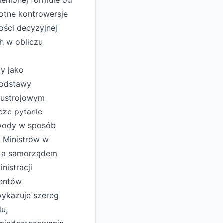
ienionej formule od
totne kontrowersje
ości decyzyjnej
h w obliczu
dy jako
podstawy
e ustrojowym
cze pytanie
ewody w sposób
y Ministrów w
wą a samorządem
nistracji
mentów
wykazuje szereg
du,