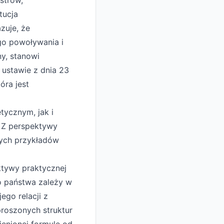
strów,
tucja
zuje, że
go powoływania i
ny, stanowi
 ustawie z dnia 23
óra jest
tycznym, jak i
. Z perspektywy
zych przykładów
ktywy praktycznej
o państwa zależy w
ego relacji z
roszonych struktur