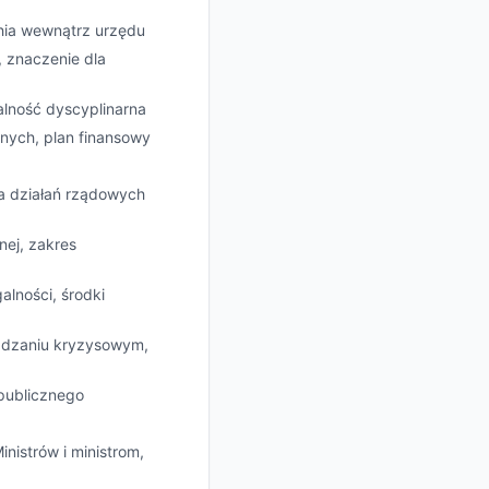
hia wewnątrz urzędu
, znaczenie dla
alność dyscyplinarna
nych, plan finansowy
ja działań rządowych
nej, zakres
alności, środki
ządzaniu kryzysowym,
publicznego
nistrów i ministrom,