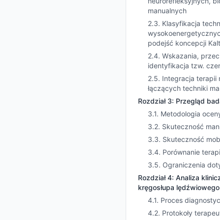
neurorefleksyjnych, b
manualnych
2.3. Klasyfikacja tec
wysokoenergetycznych 
podejść koncepcji Kal
2.4. Wskazania, przec
identyfikacja tzw. cz
2.5. Integracja terap
łączących techniki ma
Rozdział 3: Przegląd ba
3.1. Metodologia ocen
3.2. Skuteczność mani
3.3. Skuteczność mobi
3.4. Porównanie terap
3.5. Ograniczenia do
Rozdział 4: Analiza klin
kręgosłupa lędźwiowego
4.1. Proces diagnosty
4.2. Protokoły terap