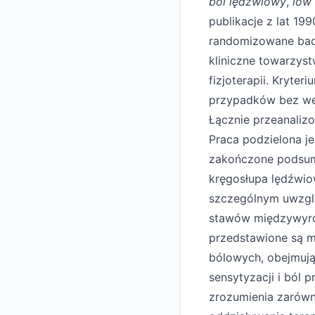
ból lędźwiowy
,
low
publikacje z lat 1
randomizowane bada
kliniczne towarzyst
fizjoterapii. Kryte
przypadków bez wer
Łącznie przeanaliz
Praca podzielona j
zakończone podsu
kręgosłupa lędźwi
szczególnym uwzglę
stawów międzywyro
przedstawione są m
bólowych, obejmują
sensytyzacji i ból 
zrozumienia zarówn