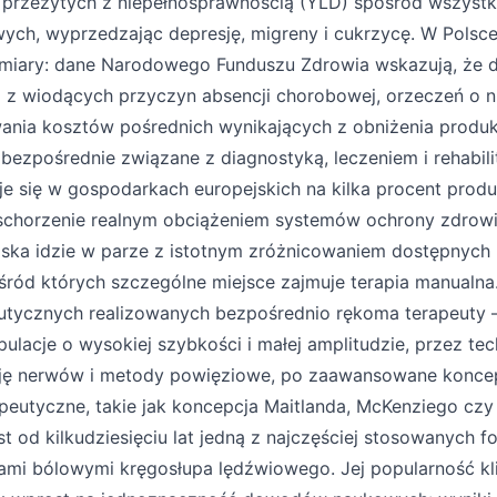
a przeżytych z niepełnosprawnością (YLD) spośród wszyst
ych, wyprzedzając depresję, migreny i cukrzycę. W Polsc
zmiary: dane Narodowego Funduszu Zdrowia wskazują, że d
ą z wiodących przyczyn absencji chorobowej, orzeczeń o n
ania kosztów pośrednich wynikających z obniżenia produ
ezpośrednie związane z diagnostyką, leczeniem i rehabili
e się w gospodarkach europejskich na kilka procent prod
o schorzenie realnym obciążeniem systemów ochrony zdrowi
iska idzie w parze z istotnym zróżnicowaniem dostępnych
śród których szczególne miejsce zajmuje terapia manualna
eutycznych realizowanych bezpośrednio rękoma terapeuty 
lacje o wysokiej szybkości i małej amplitudzie, przez tec
cję nerwów i metody powięziowe, po zaawansowane konce
peutyczne, takie jak koncepcja Maitlanda, McKenziego cz
t od kilkudziesięciu lat jedną z najczęściej stosowanych fo
ami bólowymi kręgosłupa lędźwiowego. Jej popularność kli