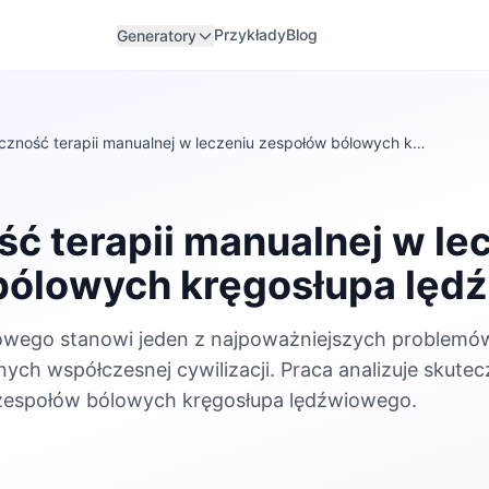
Przykłady
Blog
Generatory
czność terapii manualnej w leczeniu zespołów bólowych k…
ć terapii manualnej w le
bólowych kręgosłupa lęd
iowego stanowi jeden z najpoważniejszych problemó
ch współczesnej cywilizacji. Praca analizuje skutecz
 zespołów bólowych kręgosłupa lędźwiowego.