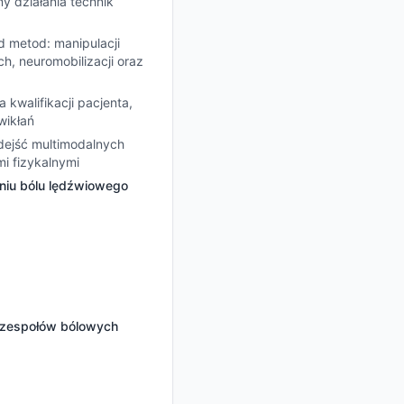
 działania technik
d metod: manipulacji
, neuromobilizacji oraz
kwalifikacji pacjenta,
wikłań
odejść multimodalnych
i fizykalnymi
eniu bólu lędźwiowego
iu zespołów bólowych