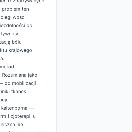
kich rozpatrywanych
e problem ten
olegliwości
iezdolności do
ktywności
tacją bólu
uktu krajowego
a.
 metod
. Rozumiana jako
— od mobilizacji
hniki tkanek
pcje
y Kaltenborna —
rm fizjoterapii u
niczna nie