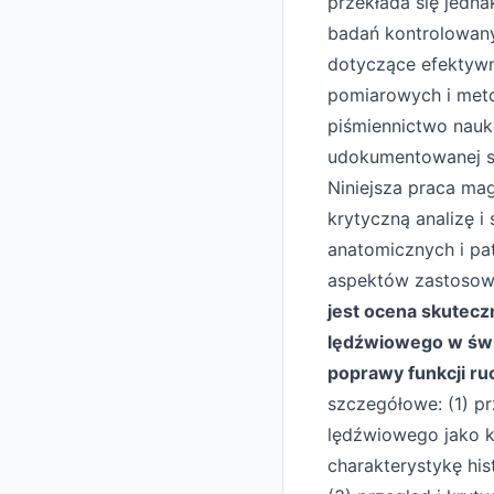
przekłada się jed
badań kontrolowany
dotyczące efektywn
pomiarowych i metod
piśmiennictwo nauk
udokumentowanej s
Niniejsza praca ma
krytyczną analizę 
anatomicznych i pa
aspektów zastosowa
jest ocena skutecz
lędźwiowego w świ
poprawy funkcji ruc
szczegółowe: (1) p
lędźwiowego jako k
charakterystykę hi