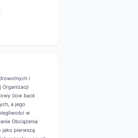
j
drowotnych i
 Organizacji
iowy (
low back
ych, a jego
legliwości w
anie Obciążenia
o jako pierwszą