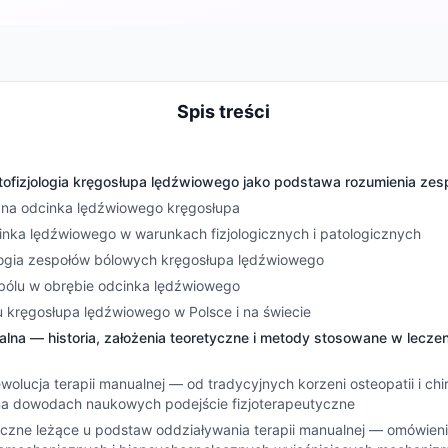
Spis treści
patofizjologia kręgosłupa lędźwiowego jako podstawa rozumienia ze
zna odcinka lędźwiowego kręgosłupa
inka lędźwiowego w warunkach fizjologicznych i patologicznych
tiologia zespołów bólowych kręgosłupa lędźwiowego
bólu w obrębie odcinka lędźwiowego
lu kręgosłupa lędźwiowego w Polsce i na świecie
alna — historia, założenia teoretyczne i metody stosowane w leczen
 ewolucja terapii manualnej — od tradycyjnych korzeni osteopatii i chi
na dowodach naukowych podejście fizjoterapeutyczne
yczne leżące u podstaw oddziaływania terapii manualnej — omówieni