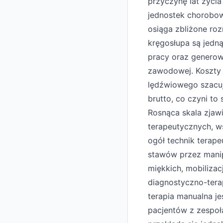
przyczynę lat życi
jednostek chorobow
osiąga zbliżone ro
kręgosłupa są jedn
pracy oraz generow
zawodowej. Koszty b
lędźwiowego szacuj
brutto, co czyni t
Rosnąca skala zjaw
terapeutycznych, w
ogół technik terap
stawów przez manipu
miękkich, mobiliza
diagnostyczno-tera
terapia manualna jes
pacjentów z zespoł