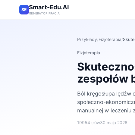
Smart-Edu.AI
SE
GENERATOR PRAC AI
Przykłady
/
Fizjoterapia
/
Skute
Fizjoterapia
Skutecznoś
zespołów 
Ból kręgosłupa lędźw
społeczno-ekonomiczny
manualnej w leczeniu
19954 słów
30 maja 2026