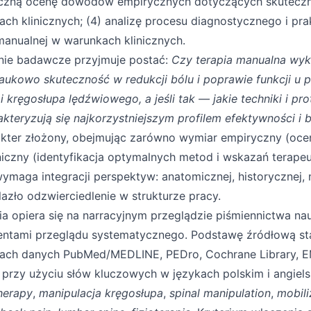
tyczną ocenę dowodów empirycznych dotyczących skuteczno
ch klinicznych; (4) analizę procesu diagnostycznego i pra
manualnej w warunkach klinicznych.
nie badawcze przyjmuje postać:
Czy terapia manualna wyk
kowo skuteczność w redukcji bólu i poprawie funkcji u 
kręgosłupa lędźwiowego, a jeśli tak — jakie techniki i pro
kteryzują się najkorzystniejszym profilem efektywności i
kter złożony, obejmując zarówno wymiar empiryczny (ocena
niczny (identyfikacja optymalnych metod i wskazań terape
maga integracji perspektyw: anatomicznej, historycznej, 
lazło odzwierciedlenie w strukturze pracy.
ia opiera się na narracyjnym przeglądzie piśmiennictwa n
ntami przeglądu systematycznego. Podstawę źródłową sta
ach danych PubMed/MEDLINE, PEDro, Cochrane Library, 
 przy użyciu słów kluczowych w językach polskim i angiel
herapy
,
manipulacja kręgosłupa
,
spinal manipulation
,
mobili