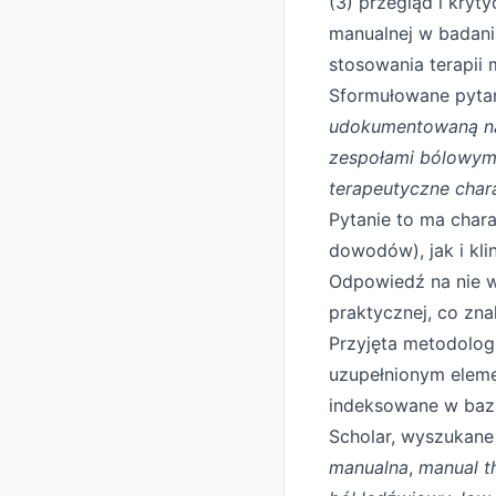
(3) przegląd i kry
manualnej w badania
stosowania terapii 
Sformułowane pyta
udokumentowaną nau
zespołami bólowymi 
terapeutyczne chara
Pytanie to ma chara
dowodów), jak i kli
Odpowiedź na nie wy
praktycznej, co zna
Przyjęta metodolog
uzupełnionym eleme
indeksowane w baz
Scholar, wyszukane
manualna
,
manual t