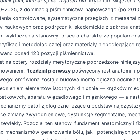
 back pain
,
lumbar spine
,
fizjoterapia
. Kryterium włączenia 
990–2025, z dominacją piśmiennictwa najnowszego (po 2010
nia kontrolowane, systematyczne przeglądy z metaanali
w naukowych oraz podręczniki akademickie z zakresu anatom
rium wykluczenia stanowiły: prace o charakterze popularno
yfikacji metodologicznej oraz materiały niepodlegające re
owano ponad 120 pozycji piśmiennictwa.
est na cztery rozdziały merytoryczne poprzedzone niniejs
mowaniem.
Rozdział pierwszy
poświęcony jest anatomii i pa
owego: omówiona zostaje budowa morfologiczna odcinka 
dnieniem elementów istotnych klinicznie — krążków mię
stkowych, aparatu więzadłowego i mięśniowego — a nast
echanizmy patofizjologiczne leżące u podstaw najczęsts
ce zmiany zwyrodnieniowe, dysfunkcje segmentalne, mec
przewlekły. Rozdział ten stanowi fundament anatomiczny i f
o mechanizmów generowania bólu, jak i potencjalnych pu