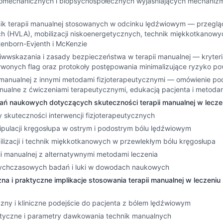
iomechanicznych i biopsychospołecznych wyjaśniających mechanizmy
hnik terapii manualnej stosowanych w odcinku lędźwiowym — przeglą
(HVLA), mobilizacji niskoenergetycznych, technik miękkotkanowych
tenborn-Evjenth i McKenzie
iwwskazania i zasady bezpieczeństwa w terapii manualnej — kryteria 
erwonych flag oraz protokoły postępowania minimalizujące ryzyko po
ii manualnej z innymi metodami fizjoterapeutycznymi — omówienie p
nualne z ćwiczeniami terapeutycznymi, edukacją pacjenta i metodam
dań naukowych dotyczących skuteczności terapii manualnej w lecz
y skuteczności interwencji fizjoterapeutycznych
pulacji kręgosłupa w ostrym i podostrym bólu lędźwiowym
lizacji i technik miękkotkanowych w przewlekłym bólu kręgosłupa
ii manualnej z alternatywnymi metodami leczenia
tychczasowych badań i luki w dowodach naukowych
iczna i praktyczne implikacje stosowania terapii manualnej w leczen
czny i kliniczne podejście do pacjenta z bólem lędźwiowym
eutyczne i parametry dawkowania technik manualnych