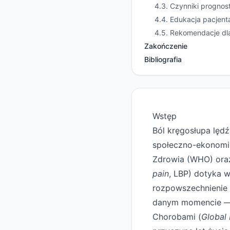
4.3. Czynniki prognos
4.4. Edukacja pacjent
4.5. Rekomendacje dla 
Zakończenie
Bibliografia
Wstęp
Ból kręgosłupa lęd
społeczno-ekonomic
Zdrowia (WHO) oraz
pain
, LBP) dotyka 
rozpowszechnienie 
danym momencie — s
Chorobami (
Global 