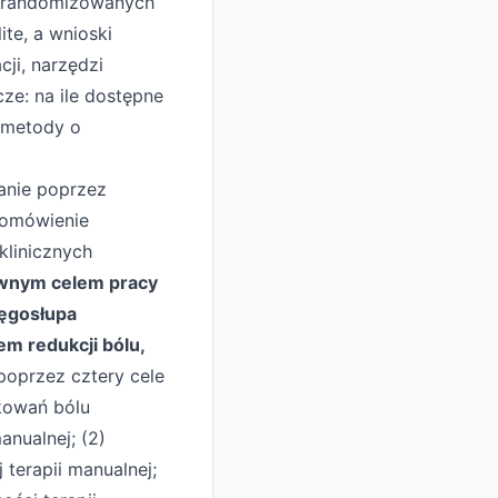
i randomizowanych
te, a wnioski
ji, narzędzi
ze: na ile dostępne
 metody o
tanie poprzez
o omówienie
klinicznych
wnym celem pracy
ręgosłupa
m redukcji bólu,
poprzez cztery cele
nkowań bólu
nualnej; (2)
terapii manualnej;