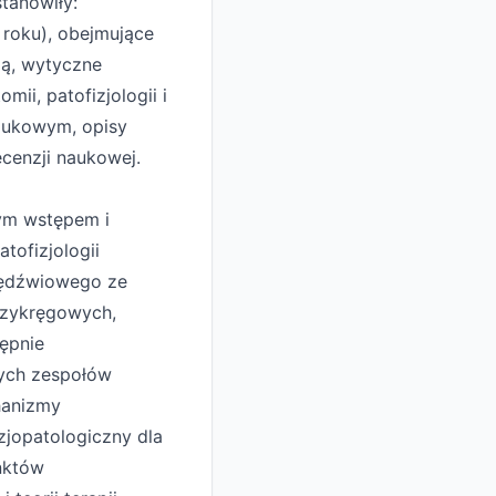
stanowiły:
 roku), obejmujące
zą, wytyczne
ii, patofizjologii i
naukowym, opisy
cenzji naukowej.
zym wstępem i
tofizjologii
lędźwiowego ze
dzykręgowych,
ępnie
zych zespołów
hanizmy
izjopatologiczny dla
nktów