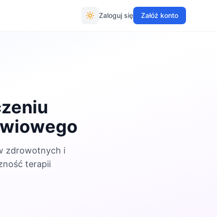
Zaloguj się
Załóż konto
czeniu
źwiowego
w zdrowotnych i
ność terapii