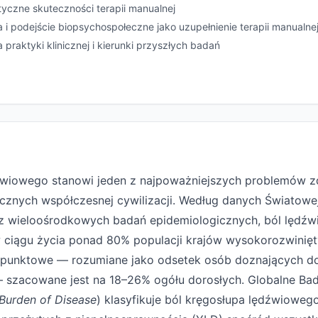
tyczne skuteczności terapii manualnej
a i podejście biopsychospołeczne jako uzupełnienie terapii manualne
praktyki klinicznej i kierunki przyszłych badań
źwiowego stanowi jeden z najpoważniejszych problemów z
znych współczesnej cywilizacji. Według danych Światowej
 wieloośrodkowych badań epidemiologicznych, ból lędźw
w ciągu życia ponad 80% populacji krajów wysokorozwinięt
punktowe — rozumiane jako odsetek osób doznających do
zacowane jest na 18–26% ogółu dorosłych. Globalne Bad
Burden of Disease
) klasyfikuje ból kręgosłupa lędźwioweg