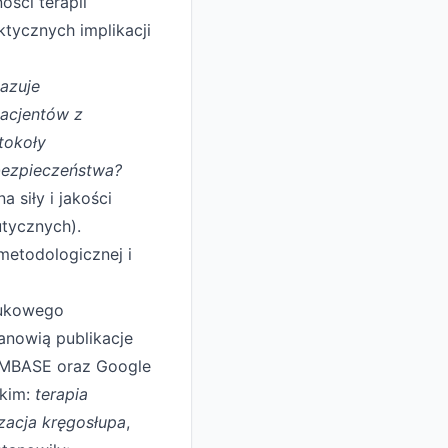
ści terapii
ktycznych implikacji
azuje
pacjentów z
tokoły
 bezpieczeństwa?
 siły i jakości
utycznych).
metodologicznej i
aukowego
nowią publikacje
EMBASE oraz Google
skim:
terapia
zacja kręgosłupa
,