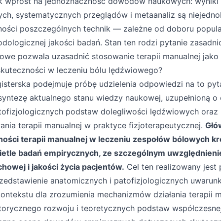
nak wprost na jednoznaczność dowodów naukowych: wynik
ch, systematycznych przeglądów i metaanaliz są niejednoli
ości poszczególnych technik — zależne od doboru populac
ologicznej jakości badań. Stan ten rodzi pytanie zasadnic
owe pozwala uzasadnić stosowanie terapii manualnej jako
kuteczności w leczeniu bólu lędźwiowego?
gisterska podejmuje próbę udzielenia odpowiedzi na to py
i syntezę aktualnego stanu wiedzy naukowej, uzupełnioną 
tofizjologicznych podstaw dolegliwości lędźwiowych oraz 
nia terapii manualnej w praktyce fizjoterapeutycznej.
Głó
ności terapii manualnej w leczeniu zespołów bólowych k
etle badań empirycznych, ze szczególnym uwzględnienie
howej i jakości życia pacjentów.
Cel ten realizowany jest 
rzedstawienie anatomicznych i patofizjologicznych uwaru
ontekstu dla zrozumienia mechanizmów działania terapii ma
storycznego rozwoju i teoretycznych podstaw współczesnej 