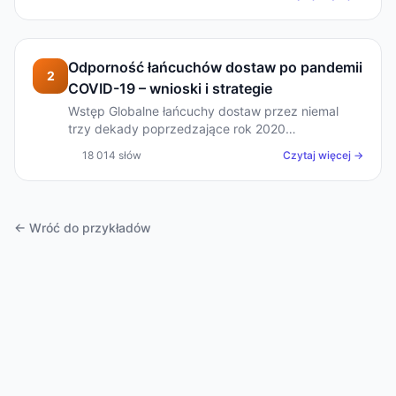
zarządzania łańcuchem dostaw po analizę
praktyczną i wnioski.
Odporność łańcuchów dostaw po pandemii
2
COVID-19 – wnioski i strategie
Wstęp Globalne łańcuchy dostaw przez niemal
trzy dekady poprzedzające rok 2020
funkcjonowały zgodnie z logiką nieustannej
18 014 słów
Czytaj więcej →
optymalizacji kosztowej, której fundamentem była
wiara w stabilność rynkowy...
← Wróć do przykładów