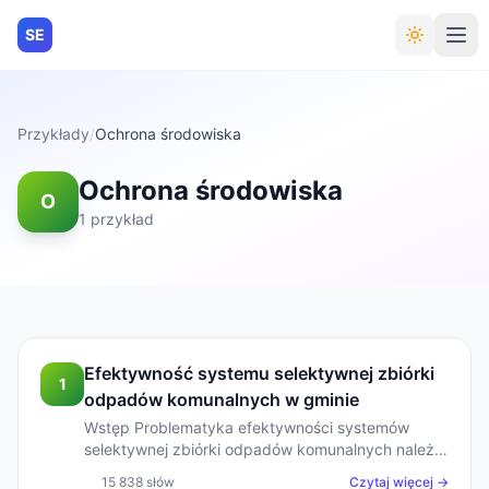
SE
Przykłady
/
Ochrona środowiska
Ochrona środowiska
O
1 przykład
Efektywność systemu selektywnej zbiórki
1
odpadów komunalnych w gminie
Wstęp Problematyka efektywności systemów
selektywnej zbiórki odpadów komunalnych należy
do zagadnień szczególnie istotnych z
15 838 słów
Czytaj więcej →