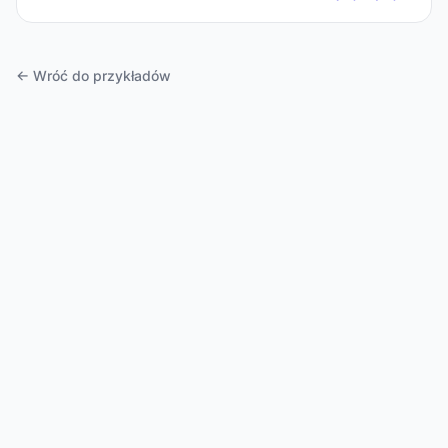
perspektywy współczesnej polityki środowiskowej,
gospodarki komunalnej o...
← Wróć do przykładów