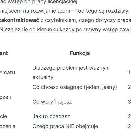
ać wstęp do pracy licencjackiej
miejscem na rozwijanie teorii — od tego są rozdziały.
zakontraktować
z czytelnikiem, czego dotyczy praca i
 Niezależnie od kierunku każdy poprawny wstęp zawi
ent
Funkcja
Dlaczego problem jest ważny i
tematu
1
aktualny
Co chcesz osiągnąć (jeden, jasny)
2
cze /
Co weryfikujesz
3
cie
Jak to zbadasz
2
iczenia
Czego praca NIE obejmuje
2