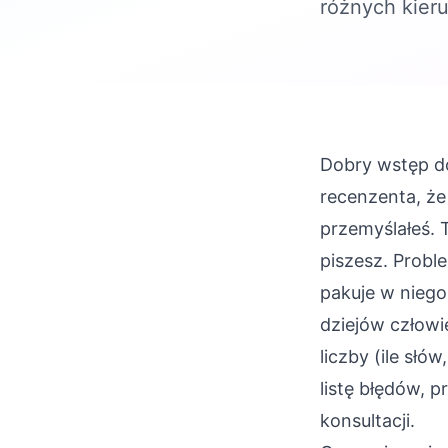
różnych kier
Dobry wstęp do
recenzenta, że
przemyślałeś. T
piszesz. Probl
pakuje w niego
dziejów człowi
liczby (ile sł
listę błędów, 
konsultacji.