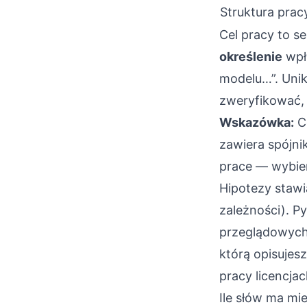
Struktura prac
Cel pracy to s
określenie
wpł
modelu…”. Unik
zweryfikować, 
Wskazówka:
Ce
zawiera spójni
prace — wybier
Hipotezy stawi
zależności). P
przeglądowych.
którą opisujes
pracy licencjac
Ile słów ma mi