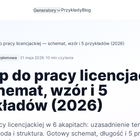
Przykłady
Blog
Generatory
 pracy licencjackiej — schemat, wzór i 5 przykładów (2026)
yplomowa
31 maja 2026
· 10 min czytania
 do pracy licencja
emat, wzór i 5
kładów (2026)
y licencjackiej w 6 akapitach: uzasadnienie tem
oda i struktura. Gotowy schemat, długość i 5 p