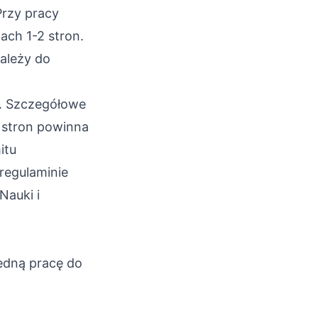
Przy pracy
cach 1-2 stron.
należy do
y. Szczegółowe
e stron powinna
itu
regulaminie
Nauki i
jedną pracę do