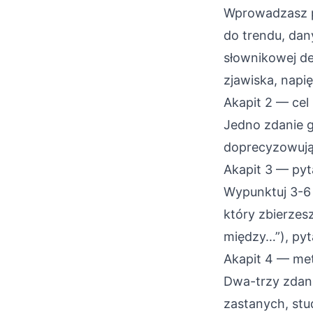
Wprowadzasz pr
do trendu, dany
słownikowej def
zjawiska, napię
Akapit 2 — cel
Jedno zdanie 
doprecyzowując
Akapit 3 — pyt
Wypunktuj 3-6 
który zbierzes
między…”), pyt
Akapit 4 — me
Dwa-trzy zdani
zastanych, stud