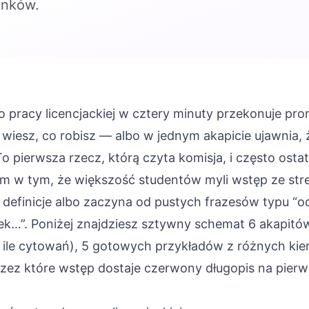
unków.
 pracy licencjackiej w cztery minuty przekonuje pro
 wiesz, co robisz — albo w jednym akapicie ujawnia, 
o pierwsza rzecz, którą czyta komisja, i często ostat
em w tym, że większość studentów myli wstęp ze str
 definicje albo zaczyna od pustych frazesów typu “o
ek…”. Poniżej znajdziesz sztywny schemat 6 akapitó
ów, ile cytowań), 5 gotowych przykładów z różnych ki
przez które wstęp dostaje czerwony długopis na pierw