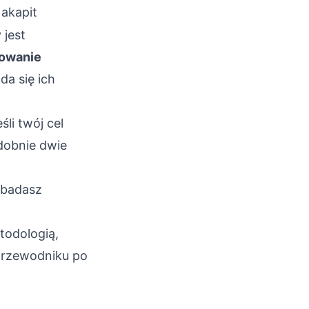
 akapit
 jest
owanie
da się ich
li twój cel
dobnie dwie
(badasz
todologią,
przewodniku po