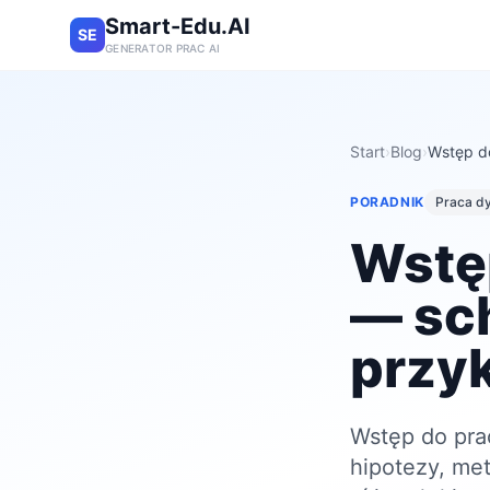
Smart-Edu.AI
SE
GENERATOR PRAC AI
Start
›
Blog
›
Wstęp do
PORADNIK
Praca d
Wstęp
— sch
przy
Wstęp do prac
hipotezy, met