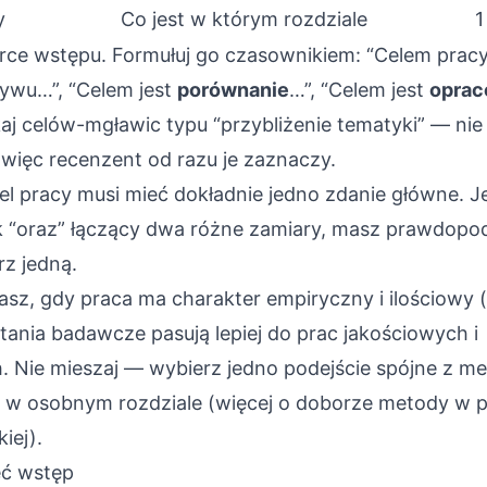
y
Co jest w którym rozdziale
1
erce wstępu. Formułuj go czasownikiem: “Celem pracy
ywu…”, “Celem jest
porównanie
…”, “Celem jest
oprac
aj celów-mgławic typu “przybliżenie tematyki” — nie 
więc recenzent od razu je zaznaczy.
l pracy musi mieć dokładnie jedno zdanie główne. Jeś
k “oraz” łączący dwa różne zamiary, masz prawdopo
z jedną.
asz, gdy praca ma charakter empiryczny i ilościowy 
ytania badawcze pasują lepiej do prac jakościowych i
 Nie mieszaj — wybierz jedno podejście spójne z me
z w osobnym rozdziale (
więcej o doborze metody w 
kiej
).
eć wstęp