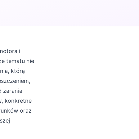
motora i
że tematu nie
nia, którą
eszczeniem,
d zarania
w, konkretne
erunków oraz
szej