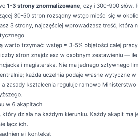
owo
1-3 strony znormalizowane
, czyli 300-900 słów. 
iczącej 30-50 stron rozsądny wstęp mieści się w okoli
zasz 3 strony, najczęściej wprowadzasz treść, która 
etycznego.
rą warto trzymać: wstęp ≈ 3-5% objętości całej prac
liczby stron znajdziesz w osobnym zestawieniu —
il
encjacka i magisterska
. Nie ma jednego sztywnego lim
ntralnie; każda uczelnia podaje własne wytyczne w 
 a zasady kształcenia reguluje ramowo
Ministerstwo 
yższego
.
u w 6 akapitach
et, który działa na każdym kierunku. Każdy akapit ma 
e łącz ich.
sadnienie i kontekst