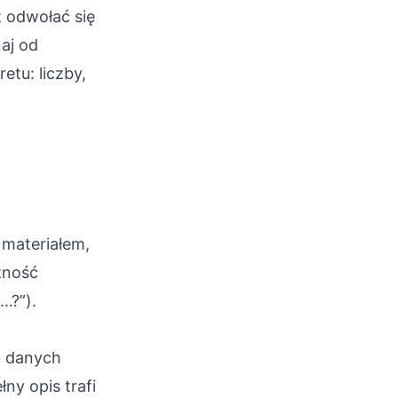
 odwołać się
naj od
etu: liczby,
 materiałem,
eżność
…?”).
a danych
łny opis trafi