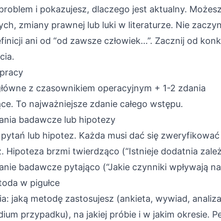
oblem i pokazujesz, dlaczego jest aktualny. Możesz
ch, zmiany prawnej lub luki w literaturze. Nie zaczy
inicji ani od “od zawsze człowiek…”. Zacznij od konkr
cia.
 pracy
główne z czasownikiem operacyjnym + 1-2 zdania
e. To najważniejsze zdanie całego wstępu.
ania badawcze lub hipotezy
pytań lub hipotez. Każda musi dać się zweryfikować
z. Hipoteza brzmi twierdząco (“Istnieje dodatnia zal
anie badawcze pytająco (“Jakie czynniki wpływają na
toda w pigułce
a: jaką metodę zastosujesz (ankieta, wywiad, analiz
ium przypadku), na jakiej próbie i w jakim okresie. Pe