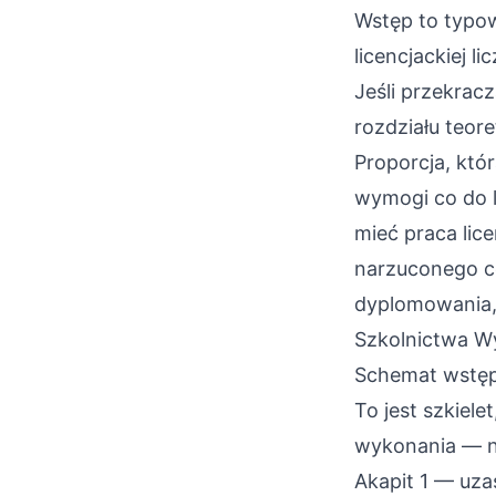
Wstęp to typ
licencjackiej l
Jeśli przekrac
rozdziału teor
Proporcja, któ
wymogi co do 
mieć praca lic
narzuconego ce
dyplomowania,
Szkolnictwa W
Schemat wstęp
To jest szkiel
wykonania — ni
Akapit 1 — uza