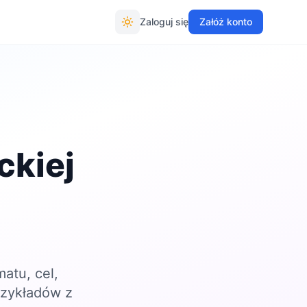
Zaloguj się
Załóż konto
ckiej
atu, cel,
rzykładów z