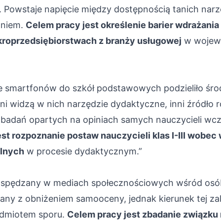
 Powstaje napięcie między dostępnością tanich narz
aniem.
Celem pracy jest określenie barier wdrażania 
kroprzedsiębiorstwach z branży usługowej
w wojew
 smartfonów do szkół podstawowych podzieliło śr
dni widzą w nich narzędzie dydaktyczne, inni źródło 
 badań opartych na opiniach samych nauczycieli wcze
st rozpoznanie postaw nauczycieli klas I-III wobec
lnych
w procesie dydaktycznym.”
 spędzany w mediach społecznościowych wśród osó
ązany z obniżeniem samooceny, jednak kierunek tej za
edmiotem sporu.
Celem pracy jest zbadanie związku