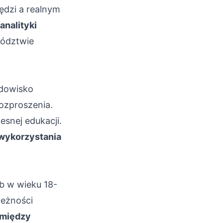
ędzi a realnym
analityki
ództwie
odowisko
rozproszenia.
snej edukacji.
 wykorzystania
b w wieku 18-
leżności
 między