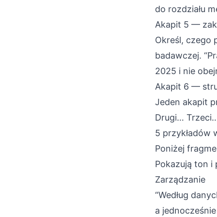
do rozdziału m
Akapit 5 — zak
Określ, czego 
badawczej. “Pr
2025 i nie obe
Akapit 6 — str
Jeden akapit p
Drugi… Trzeci…”
5 przykładów w
Poniżej fragmen
Pokazują ton i
Zarządzanie
“Według danyc
a jednocześnie 