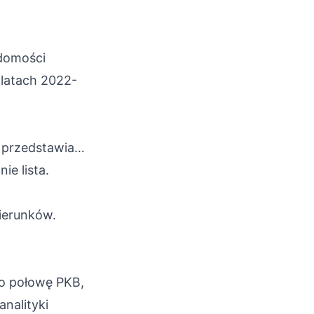
adomości
 latach 2022-
y przedstawia…
ie lista.
kierunków.
ko połowę PKB,
analityki