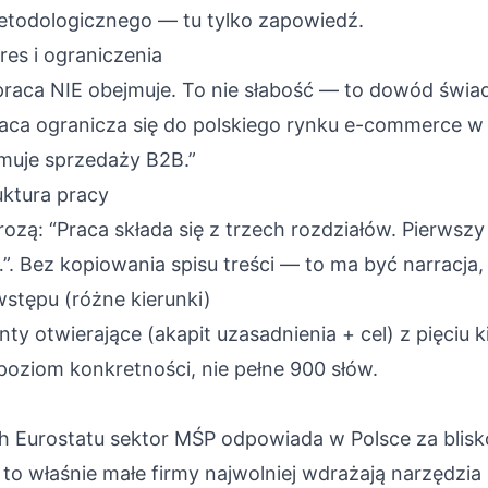
etodologicznego — tu tylko zapowiedź.
res i ograniczenia
praca NIE obejmuje. To nie słabość — to dowód świ
aca ogranicza się do polskiego rynku e-commerce w
jmuje sprzedaży B2B.”
uktura pracy
rozą: “Praca składa się z trzech rozdziałów. Pierwsz
. Bez kopiowania spisu treści — to ma być narracja, n
stępu (różne kierunki)
ty otwierające (akapit uzasadnienia + cel) z pięciu 
 poziom konkretności, nie pełne 900 słów.
h Eurostatu sektor MŚP odpowiada w Polsce za blis
to właśnie małe firmy najwolniej wdrażają narzędzia 