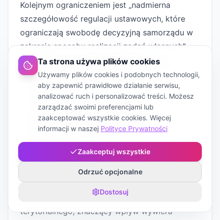
Kolejnym ograniczeniem jest „nadmierna
szczegółowość regulacji ustawowych, które
ograniczają swobodę decyzyjną samorządu w
zakresie sposobu realizacji zadań własnych"
[Izdebski, 2014: 289]. Przykładem może być
Ta strona używa plików cookies
szczegółowa regulacja standardów w oświacie,
Używamy plików cookies i podobnych technologii,
aby zapewnić prawidłowe działanie serwisu,
pomocy społecznej czy gospodarce
analizować ruch i personalizować treści. Możesz
komunalnej, która de facto uniemożliwia
zarządzać swoimi preferencjami lub
samorządom dostosowanie sposobu
zaakceptować wszystkie cookies. Więcej
świadczenia usług do lokalnych potrzeb i
informacji w naszej
Polityce Prywatności
preferencji mieszkańców.
Zaakceptuj wszystkie
Koncepcja New Public Management i jej wpływ
na reformy samorządowe
Odrzuć opcjonalne
Od lat 80. XX wieku na kształt reform
Dostosuj
administracji publicznej, w tym samorządu
terytorialnego, znaczący wpływ wywiera