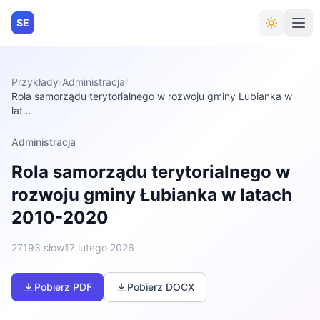
SE
Przykłady
/
Administracja
/
Rola samorządu terytorialnego w rozwoju gminy Łubianka w
lat…
Administracja
Rola samorządu terytorialnego w
rozwoju gminy Łubianka w latach
2010-2020
27193 słów
17 lutego 2026
Pobierz PDF
Pobierz DOCX